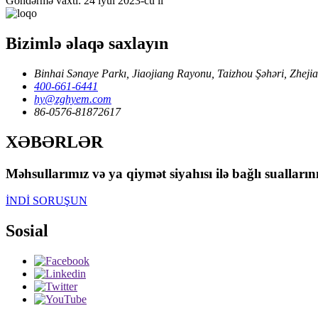
Göndərmə vaxtı: 24 iyul 2023-cü il
Bizimlə əlaqə saxlayın
Binhai Sənaye Parkı, Jiaojiang Rayonu, Taizhou Şəhəri, Zhejia
400-661-6441
hy@zghyem.com
86-0576-81872617
XƏBƏRLƏR
Məhsullarımız və ya qiymət siyahısı ilə bağlı sualları
İNDİ SORUŞUN
Sosial