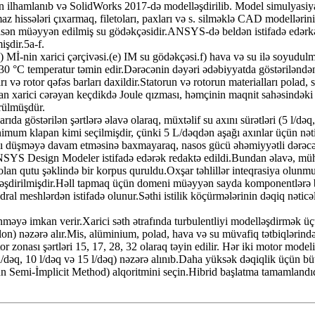
 ilhamlanıb və SolidWorks 2017-də modelləşdirilib. Model simulyasiya
issələri çıxarmaq, filetoları, paxları və s. silməklə CAD modellərini 
əsasən müəyyən edilmiş su gödəkçəsidir.ANSYS-də beldən istifadə edərkə
işdir.5a-f.
(d) Mİ-nin xarici çərçivəsi.(e) IM su gödəkçəsi.f) hava və su ilə soyudu
ə 30 °C temperatur təmin edir.Dərəcənin dəyəri ədəbiyyatda göstərilənd
rımları və rotor qəfəs barları daxildir.Statorun və rotorun materialları pol
ıdan xarici cərəyan keçdikdə Joule qızması, həmçinin maqnit sahəsindəki 
rülmüşdür.
ıda göstərilən şərtlərə əlavə olaraq, müxtəlif su axını sürətləri (5 l/də
 minimum klapan kimi seçilmişdir, çünki 5 L/dəqdən aşağı axınlar üçün 
şağı düşməyə davam etməsinə baxmayaraq, nasos gücü əhəmiyyətli dərəcə
S Design Modeler istifadə edərək redaktə edildi.Bundan əlavə, mühərri
lan qutu şəklində bir korpus quruldu.Oxşar təhlillər inteqrasiya olunm
əşdirilmişdir.Həll tapmaq üçün domeni müəyyən sayda komponentlərə
l meshlərdən istifadə olunur.Səthi istilik köçürmələrinin dəqiq nəticəl
ənməyə imkan verir.Xarici səth ətrafında turbulentliyi modelləşdirmək üç
ilon) nəzərə alır.Mis, alüminium, polad, hava və su müvafiq tətbiqlərində 
or zonası şərtləri 15, 17, 28, 32 olaraq təyin edilir. Hər iki motor mod
l/dəq, 10 l/dəq və 15 l/dəq) nəzərə alınıb.Daha yüksək dəqiqlik üçün büt
 Semi-İmplicit Method) alqoritmini seçin.Hibrid başlatma tamamlandıqd