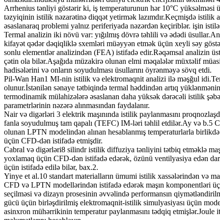
Arrhenius tənliyi göstərir ki, iş temperaturunun hər 10°C yüksəlməsi 
təzyiqinin istilik nəzarətinə diqqət yetirmək lazımdır.Keçmişdə istilik 
əsaslanaraq problemi yalnız periferiyada nəzərdən keçiriblər. işin isti
Termal analizin iki növü var: yığılmış dövrə təhlili və ədədi üsullar.A
kifayət qədər dəqiqliklə sxemləri müəyyən etmək üçün xeyli səy göstər
sonlu elementlər analizindən (FEA) istifadə edir.Rəqəmsal analizin ü
çətin ola bilər.Aşağıda müzakirə olunan elmi məqalələr müxtəlif müasir
hadisələrini və onların soyudulması üsullarını öyrənməyə sövq etdi.
Pil-Wan Han1 MI-nin istilik və elektromaqnit analizi ilə məşğul idi.Te
olunur.İstənilən sənaye tətbiqində termal həddindən artıq yüklənmənin
termodinamik mülahizələrə əsaslanan daha yüksək dərəcəli istilik şəbəkəs
parametrlərinin nəzərə alınmasından faydalanır.
Nair və digərləri 3 elektrik maşınında istilik paylanmasını proqnozlaşd
fanla soyudulmuş tam qapalı (TEFC) IM-ləri təhlil etdilər.Ay və b.5 C
olunan LPTN modelindən alınan hesablanmış temperaturlarla birlikdə ek
üçün CFD-dən istifadə etmişdir.
Cabral və digərləri8 silindr istilik diffuziya tənliyini tətbiq etməklə
yoxlamaq üçün CFD-dən istifadə edərək, özünü ventilyasiya edən dartma
üçün istifadə edilə bilər, bax.2.
Yinye et al.10 standart materialların ümumi istilik xassələrindən və ma
CFD və LPTN modellərindən istifadə edərək maşın komponentləri üçün
seçilməsi və dizayn prosesinin əvvəlində performansın qiymətləndirilm
gücü üçün birləşdirilmiş elektromaqnit-istilik simulyasiyası üçün mode
asinxron mühərrikinin temperatur paylanmasını tədqiq etmişlər.Joule i