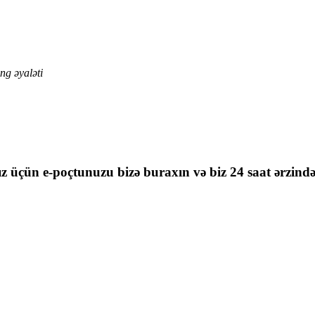
ng əyaləti
nız üçün e-poçtunuzu bizə buraxın və biz 24 saat ərzind