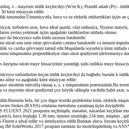
uq, λ - mayenin istilik keçiriciliyi (W/m K), Prandtl ədədi (Pr) - istilik 
a) 30 kimi müəyyən edilir:
 istilik tutumudur.Ümumiyyətlə, hava və su elektrik mühərrikləri üçün 
ziyyət, turbulent axın, hava ideal qazdır, cüzi radiasiya, Nyuton mayes
rını yerinə yetirmək üçün aşağıdakı tənliklərdən istifadə olunur.
e ilə hüceyrəyə xalis kütlə axınına bərabərdir:
 sürəti ona təsir edən qüvvələrin cəminə bərabərdir və ümumi impulsu
özlülük və cazibə qüvvəsini təmsil edir.Maşınlarda soyuducu kimi istifa
əsmə istiqamətinə perpendikulyar olan sürət qradiyenti (deformasiya dərə
əyişmə sürəti maye hissəciyinin yaratdığı xalis istiliklə maye hissəciy
yrə sərhədindən keçən istilik keçiriciliyi ilə bağlıdır, burada k istilik k
ərə alınır və aşağıdakı kimi müəyyən edilir:
ye sürətinin müvafiq olaraq x, y, z istiqamətinin potensialıdır.Bu termin 
ə mayenin sürət qradiyenti çox böyük olduqda vacibdir.Sabit axın, sabit x
ilir.Bununla belə, bir çox digər texniki problemlər kimi, elektrik maşınl
s Navier-Stokes (RANS) ortalama metodunu yaratmaq üçün dəyişdirilir.
S FLUENT 2021 proqramı seçilmişdir, məsələn, nəzərdən keçirilən mod
xarici), hava boşluğu 1,38 mm, ümumi uzunluğu 234 mm, miqdarı , qabı
ent-ə idxal edilir və simulyasiya edilir.Bundan əlavə, həyata keçiri
muş IM SolidWorks 2017 proqram təminatı ilə modelləşdirilmiş və ANSYS