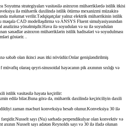
 Soyutma strategiyaları vasitəsilə asinxron mühərriklərdə istilik itkisi
konveksiya ilə mühərrik daxilində istilik ötürmə mexanizmi müzakirə
da məlumat verilir.Tədqiqatçılar yalnız elektrik mühərrikinin istilik
ılar.Bu məqalə CAD modelləşdirmə və ANSYS Fluent simulyasiyasından
al analizinə yönəlmişdir.Hava ilə soyudulan və su ilə soyudulan
lanan sənədlər asinxron mühərriklərin istilik hadisələri və soyudulması
ləri göstərir. .
nə səbəb olan ikinci əsas itki növüdür.Onlar genişləndirilmiş
 f müvafiq olaraq qeyri-sinusoidal həyəcanın pik axınının sıxlığı və
istilik vasitəsilə həyata keçirilir:
xmin edilə bilər.Buna görə də, mühərrik daxilində keçiriciliyin daxili
 edildiyi zaman məcburi konveksiya hesab olunur.Konveksiya 30 ilə
r fərqidir.Nusselt sayı (Nu) sərhədə perpendikulyar olan konvektiv və
ent axının Nusselt sayı adətən Reynolds sayı və 30 ilə ifadə olunan