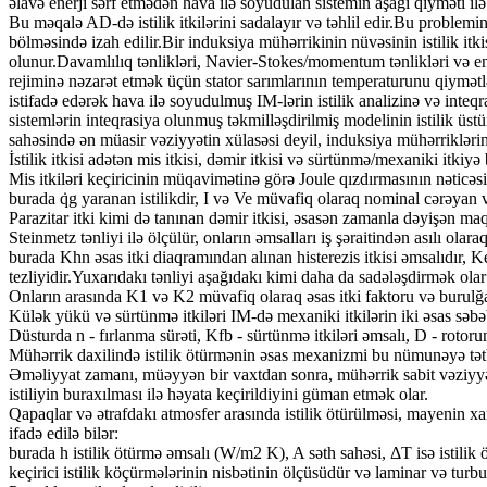
əlavə enerji sərf etmədən hava ilə soyudulan sistemin aşağı qiyməti il
Bu məqalə AD-də istilik itkilərini sadalayır və təhlil edir.Bu problemi
bölməsində izah edilir.Bir induksiya mühərrikinin nüvəsinin istilik it
olunur.Davamlılıq tənlikləri, Navier-Stokes/momentum tənlikləri və ene
rejiminə nəzarət etmək üçün stator sarımlarının temperaturunu qiymə
istifadə edərək hava ilə soyudulmuş IM-lərin istilik analizinə və int
sistemlərin inteqrasiya olunmuş təkmilləşdirilmiş modelinin istilik üst
sahəsində ən müasir vəziyyətin xülasəsi deyil, induksiya mühərriklərini
İstilik itkisi adətən mis itkisi, dəmir itkisi və sürtünmə/mexaniki itkiyə
Mis itkiləri keçiricinin müqavimətinə görə Joule qızdırmasının nəticəsi
burada q̇g yaranan istilikdir, I və Ve müvafiq olaraq nominal cərəyan 
Parazitar itki kimi də tanınan dəmir itkisi, əsasən zamanla dəyişən ma
Steinmetz tənliyi ilə ölçülür, onların əmsalları iş şəraitindən asılı olar
burada Khn əsas itki diaqramından alınan histerezis itkisi əmsalıdır, K
tezliyidir.Yuxarıdakı tənliyi aşağıdakı kimi daha da sadələşdirmək ola
Onların arasında K1 və K2 müvafiq olaraq əsas itki faktoru və burulğan cə
Külək yükü və sürtünmə itkiləri IM-də mexaniki itkilərin iki əsas səbə
Düsturda n - fırlanma sürəti, Kfb - sürtünmə itkiləri əmsalı, D - rotoru
Mühərrik daxilində istilik ötürmənin əsas mexanizmi bu nümunəyə tətbiq e
Əməliyyat zamanı, müəyyən bir vaxtdan sonra, mühərrik sabit vəziyyətə ç
istiliyin buraxılması ilə həyata keçirildiyini güman etmək olar.
Qapaqlar və ətrafdakı atmosfer arasında istilik ötürülməsi, mayenin 
ifadə edilə bilər:
burada h istilik ötürmə əmsalı (W/m2 K), A səth sahəsi, ΔT isə istilik
keçirici istilik köçürmələrinin nisbətinin ölçüsüdür və laminar və turb