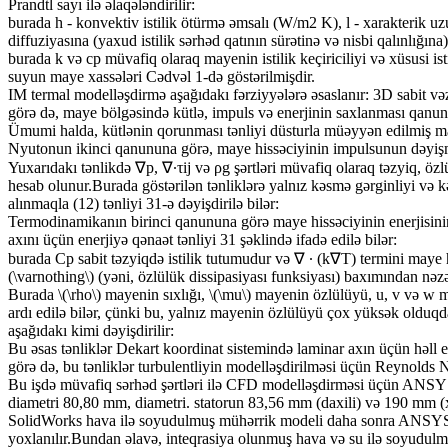
Prandtl sayı ilə əlaqələndirilir:
burada h - konvektiv istilik ötürmə əmsalı (W/m2 K), l - xarakterik uzunl
diffuziyasına (yaxud istilik sərhəd qatının sürətinə və nisbi qalınlığın
burada k və cp müvafiq olaraq mayenin istilik keçiriciliyi və xüsusi
suyun maye xassələri Cədvəl 1-də göstərilmişdir.
IM termal modelləşdirmə aşağıdakı fərziyyələrə əsaslanır: 3D sabit və
görə də, maye bölgəsində kütlə, impuls və enerjinin saxlanması qanunla
Ümumi halda, kütlənin qorunması tənliyi düsturla müəyyən edilmiş may
Nyutonun ikinci qanununa görə, maye hissəciyinin impulsunun dəyişmə
Yuxarıdakı tənlikdə ∇p, ∇∙τij və ρg şərtləri müvafiq olaraq təzyiq, 
hesab olunur.Burada göstərilən tənliklərə yalnız kəsmə gərginliyi və k
alınmaqla (12) tənliyi 31-ə dəyişdirilə bilər:
Termodinamikanın birinci qanununa görə maye hissəciyinin enerjisinin d
axını üçün enerjiyə qənaət tənliyi 31 şəklində ifadə edilə bilər:
burada Cp sabit təzyiqdə istilik tutumudur və ∇ ∙ (k∇T) termini maye hüce
(\varnothing\) (yəni, özlülük dissipasiyası funksiyası) baxımından nəz
Burada \(\rho\) mayenin sıxlığı, \(\mu\) mayenin özlülüyü, u, v və w ma
ardı edilə bilər, çünki bu, yalnız mayenin özlülüyü çox yüksək olduqda v
aşağıdakı kimi dəyişdirilir:
Bu əsas tənliklər Dekart koordinat sistemində laminar axın üçün həll ed
görə də, bu tənliklər turbulentliyin modelləşdirilməsi üçün Reynold
Bu işdə müvafiq sərhəd şərtləri ilə CFD modelləşdirməsi üçün ANSY
diametri 80,80 mm, diametri. statorun 83,56 mm (daxili) və 190 mm (
SolidWorks hava ilə soyudulmuş mühərrik modeli daha sonra ANSYS Flu
yoxlanılır.Bundan əlavə, inteqrasiya olunmuş hava və su ilə soyudul