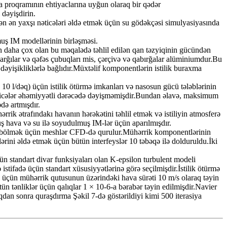
 proqramının ehtiyaclarına uyğun olaraq bir qədər
dəyişdirin.
n ən yaxşı nəticələri əldə etmək üçün su gödəkçəsi simulyasiyasında
lmuş IM modellərinin birləşməsi.
ən daha çox olan bu məqalədə təhlil edilən qan təzyiqinin gücündən
ad, sarğılar və qəfəs çubuqları mis, çərçivə və qabırğalar alüminiumdur.Bu
dəyişikliklərlə bağlıdır.Müxtəlif komponentlərin istilik buraxma
q, 10 l/dəq) üçün istilik ötürmə imkanları və nasosun gücü tələblərinin
nəticələr əhəmiyyətli dərəcədə dəyişməmişdir.Bundan əlavə, maksimum
də artmışdır.
k ətrafındakı havanın hərəkətini təhlil etmək və istiliyin atmosferə
uş hava və su ilə soyudulmuş IM-lər üçün aparılmışdır.
 bölmək üçün meshlər CFD-də qurulur.Mühərrik komponentlərinin
ərini əldə etmək üçün bütün interfeyslər 10 təbəqə ilə dolduruldu.İki
ün standart divar funksiyaları olan K-epsilon turbulent modeli
istifadə üçün standart xüsusiyyətlərinə görə seçilmişdir.İstilik ötürmə
eli üçün mühərrik qutusunun üzərindəki hava sürəti 10 m/s olaraq təyin
ün tənliklər üçün qalıqlar 1 × 10-6-a bərabər təyin edilmişdir.Navier
an sonra quraşdırma Şəkil 7-də göstərildiyi kimi 500 iterasiya