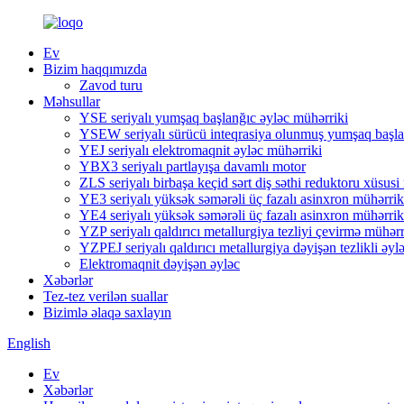
Ev
Bizim haqqımızda
Zavod turu
Məhsullar
YSE seriyalı yumşaq başlanğıc əyləc mühərriki
YSEW seriyalı sürücü inteqrasiya olunmuş yumşaq başla
YEJ seriyalı elektromaqnit əyləc mühərriki
YBX3 seriyalı partlayışa davamlı motor
ZLS seriyalı birbaşa keçid sərt diş səthi reduktoru xüsusi
YE3 seriyalı yüksək səmərəli üç fazalı asinxron mühərrik
YE4 seriyalı yüksək səmərəli üç fazalı asinxron mühərrik
YZP seriyalı qaldırıcı metallurgiya tezliyi çevirmə mühərr
YZPEJ seriyalı qaldırıcı metallurgiya dəyişən tezlikli əyl
Elektromaqnit dəyişən əyləc
Xəbərlər
Tez-tez verilən suallar
Bizimlə əlaqə saxlayın
English
Ev
Xəbərlər