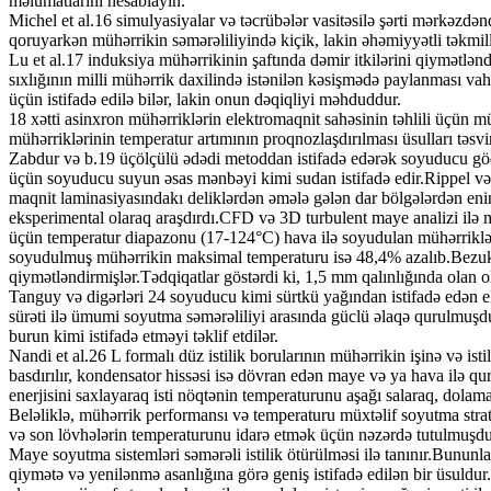
məlumatlarını hesablayın.
Michel et al.16 simulyasiyalar və təcrübələr vasitəsilə şərti mərkəzdə
qoruyarkən mühərrikin səmərəliliyində kiçik, lakin əhəmiyyətli təkmill
Lu et al.17 induksiya mühərrikinin şaftında dəmir itkilərini qiymətlən
sıxlığının milli mühərrik daxilində istənilən kəsişmədə paylanması vahi
üçün istifadə edilə bilər, lakin onun dəqiqliyi məhduddur.
18 xətti asinxron mühərriklərin elektromaqnit sahəsinin təhlili üçün müx
mühərriklərinin temperatur artımının proqnozlaşdırılması üsulları təsvir
Zabdur və b.19 üçölçülü ədədi metoddan istifadə edərək soyuducu gö
üçün soyuducu suyun əsas mənbəyi kimi sudan istifadə edir.Rippel və 
maqnit laminasiyasındakı deliklərdən əmələ gələn dar bölgələrdən enin
eksperimental olaraq araşdırdı.CFD və 3D turbulent maye analizi ilə mü
üçün temperatur diapazonu (17-124°C) hava ilə soyudulan mühərrikl
soyudulmuş mühərrikin maksimal temperaturu isə 48,4% azalıb.Bezukov 
qiymətləndirmişlər.Tədqiqatlar göstərdi ki, 1,5 mm qalınlığında olan ok
Tanguy və digərləri 24 soyuducu kimi sürtkü yağından istifadə edən elek
sürəti ilə ümumi soyutma səmərəliliyi arasında güclü əlaqə qurulmuşd
burun kimi istifadə etməyi təklif etdilər.
Nandi et al.26 L formalı düz istilik borularının mühərrikin işinə və isti
basdırılır, kondensator hissəsi isə dövran edən maye və ya hava ilə qu
enerjisini saxlayaraq isti nöqtənin temperaturunu aşağı salaraq, dolama
Beləliklə, mühərrik performansı və temperaturu müxtəlif soyutma strate
və son lövhələrin temperaturunu idarə etmək üçün nəzərdə tutulmuşdu
Maye soyutma sistemləri səmərəli istilik ötürülməsi ilə tanınır.Bununl
qiymətə və yenilənmə asanlığına görə geniş istifadə edilən bir üsuldu