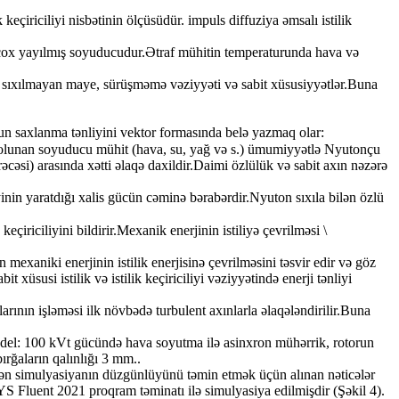
keçiriciliyi nisbətinin ölçüsüdür. impuls diffuziya əmsalı istilik
ən çox yayılmış soyuducudur.Ətraf mühitin temperaturunda hava və
i, sıxılmayan maye, sürüşməmə vəziyyəti və sabit xüsusiyyətlər.Buna
n saxlanma tənliyini vektor formasında belə yazmaq olar:
də olunan soyuducu mühit (hava, su, yağ və s.) ümumiyyətlə Nyutonçu
cəsi) arasında xətti əlaqə daxildir.Daimi özlülük və sabit axın nəzərə
inin yaratdığı xalis gücün cəminə bərabərdir.Nyuton sıxıla bilən özlü
eçiriciliyini bildirir.Mexanik enerjinin istiliyə çevrilməsi \
mexaniki enerjinin istilik enerjisinə çevrilməsini təsvir edir və göz
üsusi istilik və istilik keçiriciliyi vəziyyətində enerji tənliyi
arının işləməsi ilk növbədə turbulent axınlarla əlaqələndirilir.Buna
el: 100 kVt gücündə hava soyutma ilə asinxron mühərrik, rotorun
rğaların qalınlığı 3 mm..
lən simulyasiyanın düzgünlüyünü təmin etmək üçün alınan nəticələr
 Fluent 2021 proqram təminatı ilə simulyasiya edilmişdir (Şəkil 4).