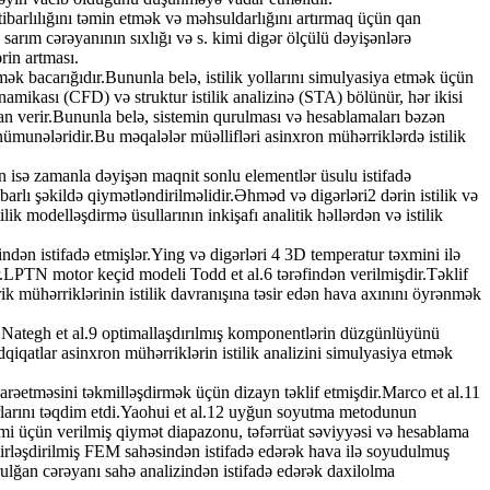
ibarlılığını təmin etmək və məhsuldarlığını artırmaq üçün qan
 sarım cərəyanının sıxlığı və s. kimi digər ölçülü dəyişənlərə
rin artması.
rmək bacarığıdır.Bununla belə, istilik yollarını simulyasiya etmək üçün
amikası (CFD) və struktur istilik analizinə (STA) bölünür, hər ikisi
an verir.Bununla belə, sistemin qurulması və hesablamaları bəzən
nümunələridir.Bu məqalələr müəllifləri asinxron mühərriklərdə istilik
ün isə zamanla dəyişən maqnit sonlu elementlər üsulu istifadə
rlı şəkildə qiymətləndirilməlidir.Əhməd və digərləri2 dərin istilik və
ik modelləşdirmə üsullarının inkişafı analitik həllərdən və istilik
indən istifadə etmişlər.Ying və digərləri 4 3D temperatur təxmini ilə
r.LPTN motor keçid modeli Todd et al.6 tərəfindən verilmişdir.Təklif
k mühərriklərinin istilik davranışına təsir edən hava axınını öyrənmək
ilər.Nategh et al.9 optimallaşdırılmış komponentlərin düzgünlüyünü
iqatlar asinxron mühərriklərin istilik analizini simulyasiya etmək
idarəetməsini təkmilləşdirmək üçün dizayn təklif etmişdir.Marco et al.11
larını təqdim etdi.Yaohui et al.12 uyğun soyutma metodunun
lemi üçün verilmiş qiymət diapazonu, təfərrüat səviyyəsi və hesablama
 birləşdirilmiş FEM sahəsindən istifadə edərək hava ilə soyudulmuş
rulğan cərəyanı sahə analizindən istifadə edərək daxilolma