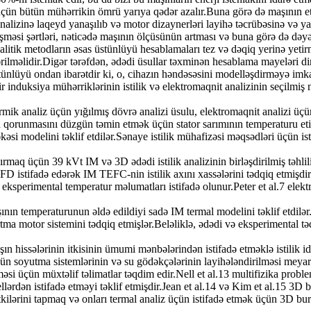
üçün bütün mühərrikin ömrü yarıya qədər azalır.Buna görə də maşının et
analizinə laqeyd yanaşılıb və motor dizaynerləri layihə təcrübəsinə və ya
ləşməsi şərtləri, nəticədə maşının ölçüsünün artması və buna görə də dəyə
nalitik metodların əsas üstünlüyü hesablamaları tez və dəqiq yerinə yeti
ilməlidir.Digər tərəfdən, ədədi üsullar təxminən hesablama mayeləri din
stünlüyü ondan ibarətdir ki, o, cihazın həndəsəsini modelləşdirməyə imk
 induksiya mühərriklərinin istilik və elektromaqnit analizinin seçilmiş 
rmik analiz üçün yığılmış dövrə analizi üsulu, elektromaqnit analizi üç
 qorunmasını düzgün təmin etmək üçün stator sarımının temperaturu etiba
i modelini təklif etdilər.Sənaye istilik mühafizəsi məqsədləri üçün istil
ırmaq üçün 39 kVt IM və 3D ədədi istilik analizinin birləşdirilmiş təhlil
FD istifadə edərək IM TEFC-nin istilik axını xassələrini tədqiq etmişdi
sperimental temperatur məlumatları istifadə olunur.Peter et al.7 elektri
 maşının temperaturunun əldə edildiyi sadə IM termal modelini təklif etd
 motor sistemini tədqiq etmişlər.Beləliklə, ədədi və eksperimental tədq
şın hissələrinin itkisinin ümumi mənbələrindən istifadə etməklə istilik 
 soyutma sistemlərinin və su gödəkçələrinin layihələndirilməsi meyar
əsi üçün müxtəlif təlimatlar təqdim edir.Nell et al.13 multifizika prob
llərdən istifadə etməyi təklif etmişdir.Jean et al.14 və Kim et al.15 3D
tkilərini tapmaq və onları termal analiz üçün istifadə etmək üçün 3D bu