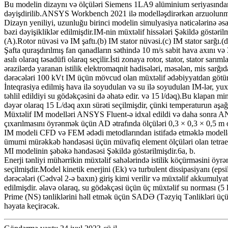
Bu modelin dizaynı və ölçüləri Siemens 1LA9 alüminium seriyasından
dəyişdirilib.ANSYS Workbench 2021 ilə modelləşdirərkən arzuolunmaz h
Dizayn yeniliyi, uzunluğu birinci modelin simulyasiya nəticələrinə 
bəzi dəyişikliklər edilmişdir.IM-nin müxtəlif hissələri Şəkildə göstərilm
(A).Rotor nüvəsi və IM şaftı.(b) IM stator nüvəsi.(c) IM stator sarğı.
Şafta quraşdırılmış fan qanadların səthində 10 m/s sabit hava axını v
asılı olaraq təsadüfi olaraq seçilir.İsti zonaya rotor, stator, stator sa
ərazilərdə yaranan istilik elektromaqnit hadisələri, məsələn, mis sarğ
dərəcələri 100 kVt IM üçün mövcud olan müxtəlif ədəbiyyatdan götü
İnteqrasiya edilmiş hava ilə soyudulan və su ilə soyudulan IM-lər, yuxar
təhlil edildiyi su gödəkçəsini də əhatə edir. və 15 l/dəq).Bu klapan
dəyər olaraq 15 L/dəq axın sürəti seçilmişdir, çünki temperaturun a
Müxtəlif IM modelləri ANSYS Fluent-ə idxal edildi və daha sonra ANSY
çıxarılmasını öyrənmək üçün AD ətrafında ölçüləri 0,3 × 0,3 × 0,5 m o
IM modeli CFD və FEM ədədi metodlarından istifadə etməklə modell
ümumi mürəkkəb həndəsəsi üçün müvafiq element ölçüləri olan tetraedra
MI modelinin şəbəkə həndəsəsi Şəkildə göstərilmişdir.6a, b.
Enerji tənliyi mühərrikin müxtəlif sahələrində istilik köçürməsini öyr
seçilmişdir.Model kinetik enerjini (Ek) və turbulent dissipasiyanı (eps
dərəcələri (Cədvəl 2-ə baxın) giriş kimi verilir və müxtəlif akkumulyat
edilmişdir. əlavə olaraq, su gödəkçəsi üçün üç müxtəlif su norması (5 
Prime (NS) tənliklərini həll etmək üçün SADƏ (Təzyiq Tənlikləri üçün
həyata keçirəcək.