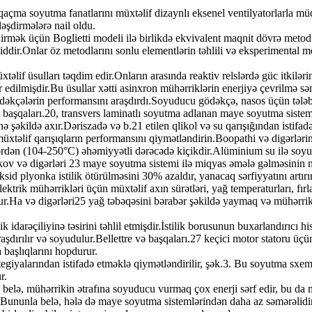
nqaçma soyutma fanatlarını müxtəlif dizaynlı eksenel ventilyatorlarla m
əşdirmələrə nail oldu.
dirmək üçün Boglietti modeli ilə birlikdə ekvivalent maqnit dövrə metodu
ddir.Onlar öz metodlarını sonlu elementlərin təhlili və eksperimental mo
təlif üsulları təqdim edir.Onların arasında reaktiv relslərdə güc itkiləri
 edilmişdir.Bu üsullar xətti asinxron mühərriklərin enerjiyə çevrilmə səmə
dəkçələrin performansını araşdırdı.Soyuducu gödəkçə, nasos üçün tələ
başqaları.20, transvers laminatlı soyutma adlanan maye soyutma sisteml
ə şəkildə axır.Dəriszadə və b.21 etilen qlikol və su qarışığından isti
xtəlif qarışıqların performansını qiymətləndirin.Boopathi və digərlərin
ərdən (104-250°C) əhəmiyyətli dərəcədə kiçikdir.Alüminium su ilə so
və digərləri 23 maye soyutma sistemi ilə miqyas əmələ gəlməsinin mühərr
sid plyonka istilik ötürülməsini 30% azaldır, yanacaq sərfiyyatını artır
trik mühərrikləri üçün müxtəlif axın sürətləri, yağ temperaturları, fırla
ur.Ha və digərləri25 yağ təbəqəsini bərabər şəkildə yaymaq və mühərri
lik idarəçiliyinə təsirini təhlil etmişdir.İstilik borusunun buxarlandırıcı
raşdırılır və soyudulur.Bellettre və başqaları.27 keçici motor statoru ü
 başlıqlarını hopdurur.
giyalarından istifadə etməklə qiymətləndirilir, şək.3. Bu soyutma sxemlər
r.
a belə, mühərrikin ətrafına soyuducu vurmaq çox enerji sərf edir, bu da
r.Bununla belə, hələ də maye soyutma sistemlərindən daha az səmərəlidi