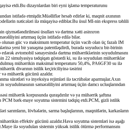
üqayisə etdi.Bu dizaynlardan biri eyni işləmə temperaturunu
ndan istifadə etmişdir.Müəlliflər hesab edirlər ki, maqnit axınının
dellərin nəticələri ilə müqayisə ediblər.Bu üsul MI-nin ekspress təhlili
nin qiymətləndirilməsi üsulları və dartma xətti asinxron
rəliliyini artırmaq üçün istifadə edilə bilər.
b olunan güc və maksimum temperatur üçün vacib olan üç fazalı IM
ərinə yeni bir yanaşma patentləşdirdi, burada soyuducu bir-birinin
fadə edərək avtomobil sənayesində dartma mühərriklərinin soyudulmasını
in 22 simulyasiya tədqiqatı göstərdi ki, su ilə soyudulan mühərriklər
yudulmuş mühərrikin maksimal temperaturu 50,4%, PA6GF30 su ilə
ik divarının istilik keçiriciliyinə təsirini
ır və mühərrik gücünü azaldır.
nma sürətləri və inyeksiya rejimləri ilə təcrübələr aparmışlar.Axın
kin soyudulmasının səmərəliliyini artırmaq üçün damcı ucluqlarından
 hissəsi mühərrik korpusunda quraşdırılır və ya mühərrik şaftına
çün PCM bərk-maye soyutma sistemini tədqiq etdi.PCM, gizli istilik
i sarımların, lövhələrin, sarma başlıqlarının, maqnitlərin, karkasların
 mühərrikin effektiv gücünü azaldır.Hava soyutma sistemləri isə aşağı
r.Maye ilə soyudulan sistemin yüksək istilik ötürmə performansını