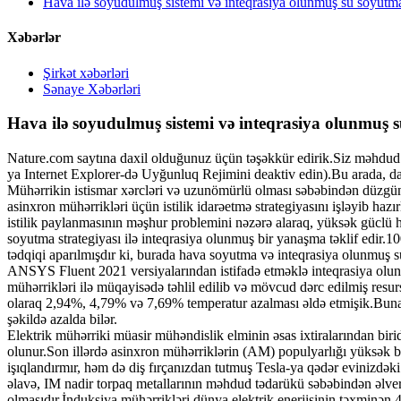
Hava ilə soyudulmuş sistemi və inteqrasiya olunmuş su soyutma si
Xəbərlər
Şirkət xəbərləri
Sənaye Xəbərləri
Hava ilə soyudulmuş sistemi və inteqrasiya olunmuş su 
Nature.com saytına daxil olduğunuz üçün təşəkkür edirik.Siz məhdud CS
ya Internet Explorer-də Uyğunluq Rejimini deaktiv edin).Bu arada, da
Mühərrikin istismar xərcləri və uzunömürlü olması səbəbindən düzgün 
asinxron mühərrikləri üçün istilik idarəetmə strategiyasını işləyib ha
istilik paylanmasının məşhur problemini nəzərə alaraq, yüksək güclü h
soyutma strategiyası ilə inteqrasiya olunmuş bir yanaşma təklif edir.
tədqiqi aparılmışdır ki, burada hava soyutma və inteqrasiya olunmuş s
ANSYS Fluent 2021 versiyalarından istifadə etməklə inteqrasiya olunm
mühərrikləri ilə müqayisədə təhlil edilib və mövcud dərc edilmiş resur
olaraq 2,94%, 4,79% və 7,69% temperatur azalması əldə etmişik.Buna g
şəkildə azalda bilər.
Elektrik mühərriki müasir mühəndislik elminin əsas ixtiralarından biri
olunur.Son illərdə asinxron mühərriklərin (AM) populyarlığı yüksək ba
işıqlandırmır, həm də diş fırçanızdan tutmuş Tesla-ya qədər evinizdəki
əlavə, IM nadir torpaq metallarının məhdud tədarükü səbəbindən əlveri
olmasıdır.İnduksiya mühərrikləri dünya elektrik enerjisinin təxminən 4