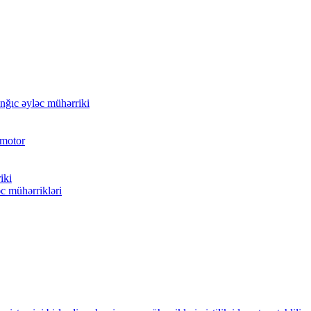
nğıc əyləc mühərriki
 motor
iki
əc mühərrikləri