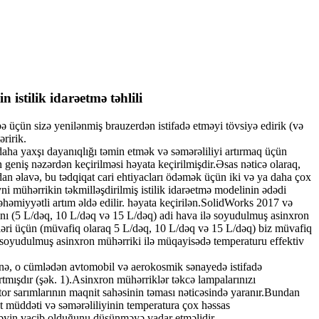
istilik idarəetmə təhlili
ə üçün sizə yenilənmiş brauzerdən istifadə etməyi tövsiyə edirik (və
ririk.
daha yaxşı dayanıqlığı təmin etmək və səmərəliliyi artırmaq üçün
 geniş nəzərdən keçirilməsi həyata keçirilmişdir.Əsas nəticə olaraq,
an əlavə, bu tədqiqat cari ehtiyacları ödəmək üçün iki və ya daha çox
i mühərrikin təkmilləşdirilmiş istilik idarəetmə modelinin ədədi
həmiyyətli artım əldə edilir. həyata keçirilən.SolidWorks 2017 və
ını (5 L/dəq, 10 L/dəq və 15 L/dəq) adi hava ilə soyudulmuş asinxron
rətləri üçün (müvafiq olaraq 5 L/dəq, 10 L/dəq və 15 L/dəq) biz müvafiq
ə soyudulmuş asinxron mühərriki ilə müqayisədə temperaturu effektiv
ərinə, o cümlədən avtomobil və aerokosmik sənayedə istifadə
rtmışdır (şək. 1).Asinxron mühərriklər təkcə lampalarınızı
otor sarımlarının maqnit sahəsinin təması nəticəsində yaranır.Bundan
t müddəti və səmərəliliyinin temperatura çox həssas
etməyin vacib olduğunu düşünməyə vadar etməlidir.