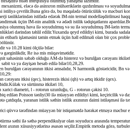
ə birləşdirə bilən inteqrasiya olunmuş yanaşma lazımdır.
n mexanizmi, eləcə də asinxron mühərriklərin qızdırılması və soyudulması
kisi istiliyə çevrilir.Buna görə də, bu məqalədə ötürücülük və məcburi 
rji tənliklərindən istifadə edərək IM-nin termal modelləşdirilməsi haqqın
tləndirmək üçün IM-nin analitik və ədədi istilik tədqiqatlarını apard
eqrasiya olunmuş hava ilə soyudulmuş və su ilə soyudulmuş IM-lərin term
ünlükləri dərindən təhlil edilir.Yuxarıda qeyd edildiyi kimi, burada sada
n etibarlı işləməsini təmin etmək üçün həll edilməli olan bir çox problem
 bölünür.
dir və 10.28 kimi ölçülə bilər:
və gərginlikdir, Re isə mis müqavimətidir.
qnit sahəsinin səbəb olduğu AM-də histerez və burulğan cərəyanı itkiləri
aq sabit və ya dəyişən hesab edilə bilər10,28,29.
en burulğan cərəyanının itkisi əmsalıdır, N harmonik göstəricidir, Bn və
r10,29:
rəyanı itkisi (qec), histerezis itkisi (qh) və artıq itkidir (qex).
bidir.Külək və sürtünmə itkiləri 10,
n xarici diametri, l - rotorun uzunluğu, G - rotorun çəkisi 10.
dilən Poisson tənliyi30 ilə müəyyən edildiyi kimi, keçiricilik və daxili 
atdıqda, yaranan istilik səthin istilik axınının daimi istiləşməsi ilə tə
xarici qüvvə tərəfindən müəyyən bir istiqamətdə hərəkət etməyə məcbur
 ötürmə səthi ilə səthə perpendikulyar olan soyuducu arasında temperatu
ulent axının xüsusiyyətlərinə əsasən seçilir.Empirik metoda görə, turbul