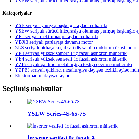
YSEW seriyalı sürücü inteqrasiya olunmuş yumşaq başlanğıc ə
Kateqoriyalar
YSE seriyalı yumşaq başlanğıc əyləc mühərriki
YSEW seriyalı sürücü inteqrasiya olunmuş yumşaq başlanğıc ə
YEJ seriyalı elektromaqnit əyləc mühərriki
YBX3 seriyalı partlayışa davamlı motor
ZLS seriyalı birbaşa keçid sərt diş səthi reduktoru xüsusi motor
YE3 seriyalı yüksək səmərəli üç fazalı asinxron mühərrik
YE4 seriyalı yüksək səmərəli üç fazalı asinxron mühərrik
YZP seriyalı qaldırıcı metallurgiya tezliyi çevirmə mühərriki
YZPEJ seriyalı qaldırıcı metallurgiya dəyişən tezlikli əyləc mühə
Elektromaqnit dəyişən əyləc
Seçilmiş məhsullar
YSEW Series-4S-65-7S
İnverter vəzifəsi üç fazalı A...