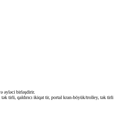
əyləci birləşdirir.
irli, qaldırıcı ikiqat tir, portal kran-böyük/trolley, tək tirli