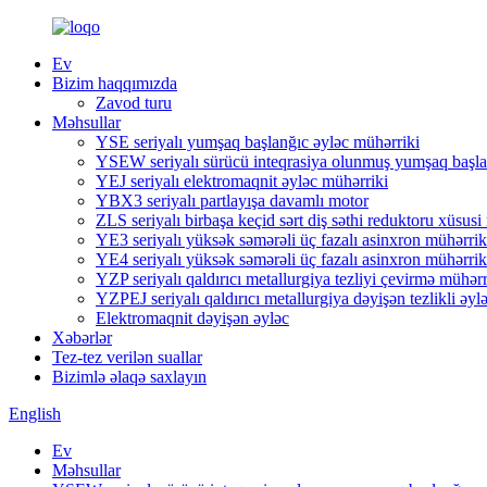
Ev
Bizim haqqımızda
Zavod turu
Məhsullar
YSE seriyalı yumşaq başlanğıc əyləc mühərriki
YSEW seriyalı sürücü inteqrasiya olunmuş yumşaq başla
YEJ seriyalı elektromaqnit əyləc mühərriki
YBX3 seriyalı partlayışa davamlı motor
ZLS seriyalı birbaşa keçid sərt diş səthi reduktoru xüsusi
YE3 seriyalı yüksək səmərəli üç fazalı asinxron mühərrik
YE4 seriyalı yüksək səmərəli üç fazalı asinxron mühərrik
YZP seriyalı qaldırıcı metallurgiya tezliyi çevirmə mühərr
YZPEJ seriyalı qaldırıcı metallurgiya dəyişən tezlikli əyl
Elektromaqnit dəyişən əyləc
Xəbərlər
Tez-tez verilən suallar
Bizimlə əlaqə saxlayın
English
Ev
Məhsullar