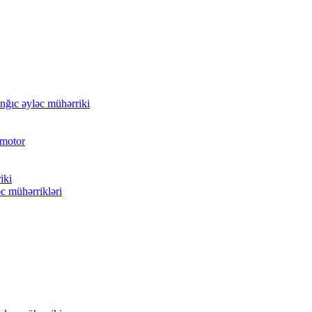
nğıc əyləc mühərriki
 motor
iki
əc mühərrikləri