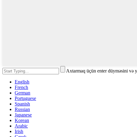
Axtarmaq üçün enter düyməsini və 
English
French
German
Portuguese
Spanish
Russian
Japanese
Korean
Arabic
Irish
Greek