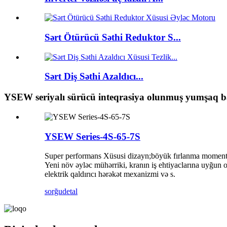
Sərt Ötürücü Səthi Reduktor S...
Sərt Diş Səthi Azaldıcı...
YSEW seriyalı sürücü inteqrasiya olunmuş yumşaq ba
YSEW Series-4S-65-7S
Super performans Xüsusi dizayn;böyük fırlanma momenti, aş
Yeni növ əyləc mühərriki, kranın iş ehtiyaclarına uyğun olar
elektrik qaldırıcı hərəkət mexanizmi və s.
sorğu
detal