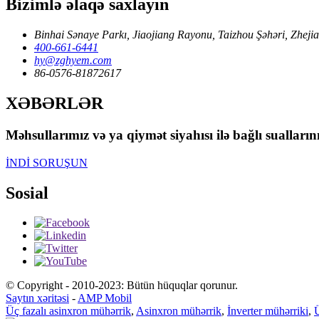
Bizimlə əlaqə saxlayın
Binhai Sənaye Parkı, Jiaojiang Rayonu, Taizhou Şəhəri, Zhejia
400-661-6441
hy@zghyem.com
86-0576-81872617
XƏBƏRLƏR
Məhsullarımız və ya qiymət siyahısı ilə bağlı sualları
İNDİ SORUŞUN
Sosial
© Copyright - 2010-2023: Bütün hüquqlar qorunur.
Saytın xəritəsi
-
AMP Mobil
Üç fazalı asinxron mühərrik
,
Asinxron mühərrik
,
İnverter mühərriki
,
Ü