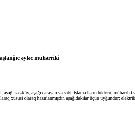
şlanğıc əyləc mühərriki
ağı səs-küy, aşağı cərəyan və sabit işləmə ilə reduktoru, mühərriki və 
aq xüsusi olaraq hazırlanmışdır, aşağıdakılar üçün uyğundur: elektrik tək t