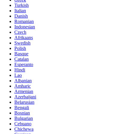
Turkish
Italian
Danish
Romanian
Indonesian
Czech
Afrikaans
Swedish
Polish
Basque
Catalan
Esperanto
Hindi
Lao
Albanian
Amharic
Armenian
Azerbaijani
Belarusian
Bengali
Bosnian
Bulgarian
Cebuano
Chichewa