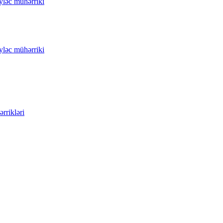
yləc mühərriki
yləc mühərriki
rrikləri