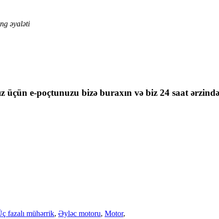
ng əyaləti
nız üçün e-poçtunuzu bizə buraxın və biz 24 saat ərzind
ç fazalı mühərrik
,
Əyləc motoru
,
Motor
,