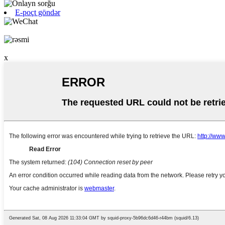
E-poçt göndər
x