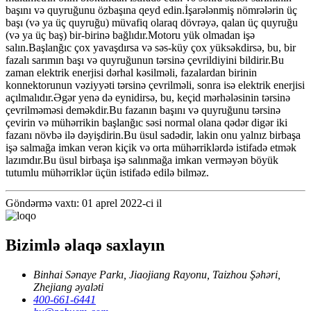
başını və quyruğunu özbaşına qeyd edin.İşarələnmiş nömrələrin üç
başı (və ya üç quyruğu) müvafiq olaraq dövrəyə, qalan üç quyruğu
(və ya üç baş) bir-birinə bağlıdır.Motoru yük olmadan işə
salın.Başlanğıc çox yavaşdırsa və səs-küy çox yüksəkdirsə, bu, bir
fazalı sarımın başı və quyruğunun tərsinə çevrildiyini bildirir.Bu
zaman elektrik enerjisi dərhal kəsilməli, fazalardan birinin
konnektorunun vəziyyəti tərsinə çevrilməli, sonra isə elektrik enerjisi
açılmalıdır.Əgər yenə də eynidirsə, bu, keçid mərhələsinin tərsinə
çevrilməməsi deməkdir.Bu fazanın başını və quyruğunu tərsinə
çevirin və mühərrikin başlanğıc səsi normal olana qədər digər iki
fazanı növbə ilə dəyişdirin.Bu üsul sadədir, lakin onu yalnız birbaşa
işə salmağa imkan verən kiçik və orta mühərriklərdə istifadə etmək
lazımdır.Bu üsul birbaşa işə salınmağa imkan verməyən böyük
tutumlu mühərriklər üçün istifadə edilə bilməz.
Göndərmə vaxtı: 01 aprel 2022-ci il
Bizimlə əlaqə saxlayın
Binhai Sənaye Parkı, Jiaojiang Rayonu, Taizhou Şəhəri,
Zhejiang əyaləti
400-661-6441