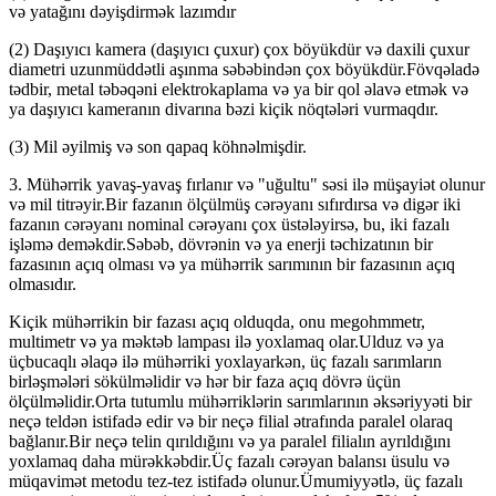
və yatağını dəyişdirmək lazımdır
(2) Daşıyıcı kamera (daşıyıcı çuxur) çox böyükdür və daxili çuxur
diametri uzunmüddətli aşınma səbəbindən çox böyükdür.Fövqəladə
tədbir, metal təbəqəni elektrokaplama və ya bir qol əlavə etmək və
ya daşıyıcı kameranın divarına bəzi kiçik nöqtələri vurmaqdır.
(3) Mil əyilmiş və son qapaq köhnəlmişdir.
3. Mühərrik yavaş-yavaş fırlanır və "uğultu" səsi ilə müşayiət olunur
və mil titrəyir.Bir fazanın ölçülmüş cərəyanı sıfırdırsa və digər iki
fazanın cərəyanı nominal cərəyanı çox üstələyirsə, bu, iki fazalı
işləmə deməkdir.Səbəb, dövrənin və ya enerji təchizatının bir
fazasının açıq olması və ya mühərrik sarımının bir fazasının açıq
olmasıdır.
Kiçik mühərrikin bir fazası açıq olduqda, onu megohmmetr,
multimetr və ya məktəb lampası ilə yoxlamaq olar.Ulduz və ya
üçbucaqlı əlaqə ilə mühərriki yoxlayarkən, üç fazalı sarımların
birləşmələri sökülməlidir və hər bir faza açıq dövrə üçün
ölçülməlidir.Orta tutumlu mühərriklərin sarımlarının əksəriyyəti bir
neçə teldən istifadə edir və bir neçə filial ətrafında paralel olaraq
bağlanır.Bir neçə telin qırıldığını və ya paralel filialın ayrıldığını
yoxlamaq daha mürəkkəbdir.Üç fazalı cərəyan balansı üsulu və
müqavimət metodu tez-tez istifadə olunur.Ümumiyyətlə, üç fazalı