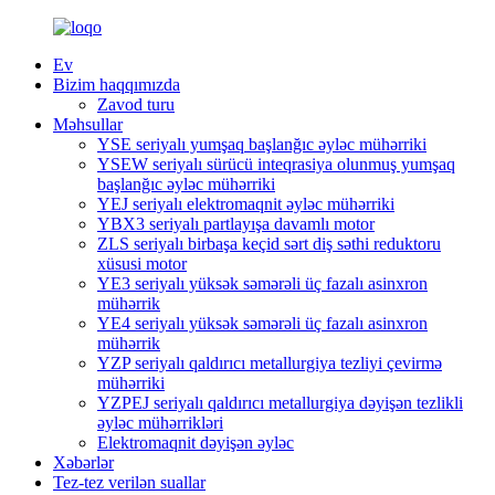
Ev
Bizim haqqımızda
Zavod turu
Məhsullar
YSE seriyalı yumşaq başlanğıc əyləc mühərriki
YSEW seriyalı sürücü inteqrasiya olunmuş yumşaq
başlanğıc əyləc mühərriki
YEJ seriyalı elektromaqnit əyləc mühərriki
YBX3 seriyalı partlayışa davamlı motor
ZLS seriyalı birbaşa keçid sərt diş səthi reduktoru
xüsusi motor
YE3 seriyalı yüksək səmərəli üç fazalı asinxron
mühərrik
YE4 seriyalı yüksək səmərəli üç fazalı asinxron
mühərrik
YZP seriyalı qaldırıcı metallurgiya tezliyi çevirmə
mühərriki
YZPEJ seriyalı qaldırıcı metallurgiya dəyişən tezlikli
əyləc mühərrikləri
Elektromaqnit dəyişən əyləc
Xəbərlər
Tez-tez verilən suallar