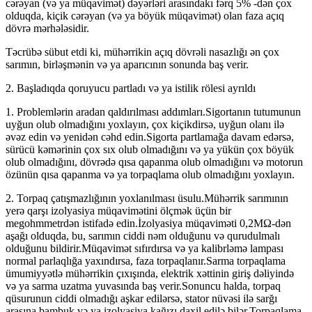
cərəyan (və ya müqavimət) dəyərləri arasındakı fərq 5% -dən çox
olduqda, kiçik cərəyan (və ya böyük müqavimət) olan faza açıq
dövrə mərhələsidir.
Təcrübə sübut etdi ki, mühərrikin açıq dövrəli nasazlığı ən çox
sarımın, birləşmənin və ya aparıcının sonunda baş verir.
2. Başladıqda qoruyucu partladı və ya istilik rölesi ayrıldı
1. Problemlərin aradan qaldırılması addımları.Sigortanın tutumunun
uyğun olub olmadığını yoxlayın, çox kiçikdirsə, uyğun olanı ilə
əvəz edin və yenidən cəhd edin.Sigorta partlamağa davam edərsə,
sürücü kəmərinin çox sıx olub olmadığını və ya yükün çox böyük
olub olmadığını, dövrədə qısa qapanma olub olmadığını və motorun
özünün qısa qapanma və ya torpaqlama olub olmadığını yoxlayın.
2. Torpaq çatışmazlığının yoxlanılması üsulu.Mühərrik sarımının
yerə qarşı izolyasiya müqavimətini ölçmək üçün bir
megohmmetrdən istifadə edin.İzolyasiya müqaviməti 0,2MΩ-dən
aşağı olduqda, bu, sarımın ciddi nəm olduğunu və qurudulmalı
olduğunu bildirir.Müqavimət sıfırdırsa və ya kalibrləmə lampası
normal parlaqlığa yaxındırsa, faza torpaqlanır.Sarma torpaqlama
ümumiyyətlə mühərrikin çıxışında, elektrik xəttinin giriş dəliyində
və ya sarma uzatma yuvasında baş verir.Sonuncu halda, torpaq
qüsurunun ciddi olmadığı aşkar edilərsə, stator nüvəsi ilə sarğı
arasına bambuk və ya izolyasiya kağızı daxil edilə bilər.Torpaqlama