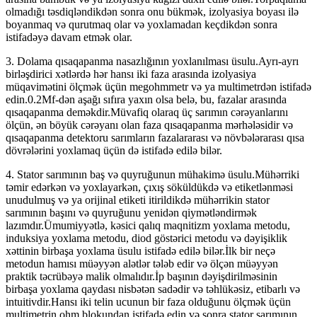
olmadığı təsdiqləndikdən sonra onu bükmək, izolyasiya boyası ilə
boyanmaq və qurutmaq olar və yoxlamadan keçdikdən sonra
istifadəyə davam etmək olar.
3. Dolama qısaqapanma nasazlığının yoxlanılması üsulu.Ayrı-ayrı
birləşdirici xətlərdə hər hansı iki faza arasında izolyasiya
müqavimətini ölçmək üçün megohmmetr və ya multimetrdən istifadə
edin.0.2Mf-dən aşağı sıfıra yaxın olsa belə, bu, fazalar arasında
qısaqapanma deməkdir.Müvafiq olaraq üç sarımın cərəyanlarını
ölçün, ən böyük cərəyanı olan faza qısaqapanma mərhələsidir və
qısaqapanma detektoru sarımların fazalararası və növbələrarası qısa
dövrələrini yoxlamaq üçün də istifadə edilə bilər.
4. Stator sarımının baş və quyruğunun mühakimə üsulu.Mühərriki
təmir edərkən və yoxlayarkən, çıxış söküldükdə və etiketlənməsi
unudulmuş və ya orijinal etiketi itirildikdə mühərrikin stator
sarımının başını və quyruğunu yenidən qiymətləndirmək
lazımdır.Ümumiyyətlə, kəsici qalıq maqnitizm yoxlama metodu,
induksiya yoxlama metodu, diod göstərici metodu və dəyişiklik
xəttinin birbaşa yoxlama üsulu istifadə edilə bilər.İlk bir neçə
metodun hamısı müəyyən alətlər tələb edir və ölçən müəyyən
praktik təcrübəyə malik olmalıdır.İp başının dəyişdirilməsinin
birbaşa yoxlama qaydası nisbətən sadədir və təhlükəsiz, etibarlı və
intuitivdir.Hansı iki telin ucunun bir faza olduğunu ölçmək üçün
multimetrin ohm blokundan istifadə edin və sonra stator sarımının