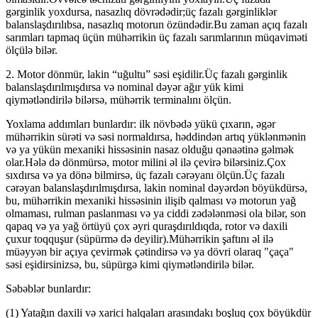
gərginlik yoxdursa, nasazlıq dövrədədir;üç fazalı gərginliklər
balanslaşdırılıbsa, nasazlıq motorun özündədir.Bu zaman açıq fazalı
sarımları tapmaq üçün mühərrikin üç fazalı sarımlarının müqaviməti
ölçülə bilər.
2. Motor dönmür, lakin “uğultu” səsi eşidilir.Üç fazalı gərginlik
balanslaşdırılmışdırsa və nominal dəyər ağır yük kimi
qiymətləndirilə bilərsə, mühərrik terminalını ölçün.
Yoxlama addımları bunlardır: ilk növbədə yükü çıxarın, əgər
mühərrikin sürəti və səsi normaldırsa, həddindən artıq yüklənmənin
və ya yükün mexaniki hissəsinin nasaz olduğu qənaətinə gəlmək
olar.Hələ də dönmürsə, motor milini əl ilə çevirə bilərsiniz.Çox
sıxdırsa və ya dönə bilmirsə, üç fazalı cərəyanı ölçün.Üç fazalı
cərəyan balanslaşdırılmışdırsa, lakin nominal dəyərdən böyükdürsə,
bu, mühərrikin mexaniki hissəsinin ilişib qalması və motorun yağ
olmaması, rulman paslanması və ya ciddi zədələnməsi ola bilər, son
qapaq və ya yağ örtüyü çox əyri quraşdırıldıqda, rotor və daxili
çuxur toqquşur (süpürmə də deyilir).Mühərrikin şaftını əl ilə
müəyyən bir açıya çevirmək çətindirsə və ya dövri olaraq "çaça"
səsi eşidirsinizsə, bu, süpürgə kimi qiymətləndirilə bilər.
Səbəblər bunlardır:
(1) Yatağın daxili və xarici halqaları arasındakı boşluq çox böyükdür