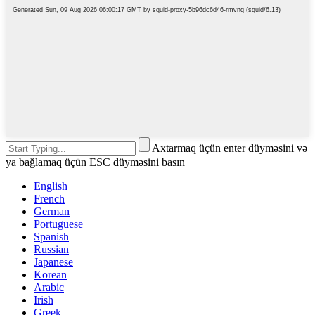
Axtarmaq üçün enter düyməsini və
ya bağlamaq üçün ESC düyməsini basın
English
French
German
Portuguese
Spanish
Russian
Japanese
Korean
Arabic
Irish
Greek