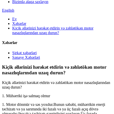
Bizimlə əlaqə saxlayın
English
Ev
Xəbərlər
Kiçik əllərinizi hərəkət etdirin və zəhlətökən motor
nasazlıqlarından uzaq durun?
Xəbərlər
Şirkət xəbərləri
Sənaye Xəbərləri
Kiçik əllərinizi hərəkət etdirin və zəhlətökən motor
nasazlıqlarından uzaq durun?
Kiçik əllərinizi hərəkət etdirin və zəhlətökən motor nasazlıqlarından
uzaq durun?
1. Mühərriki işə salmaq olmur
1. Motor dönmür və səs yoxdur.Bunun səbəbi, mühərrikin enerji
təchizatı və ya sarımında iki fazalı və ya üç fazalı açıq dövrə
olmasıdır.Əvvəlcə təchizatı gərginliyini yoxlayın.Üç fazada