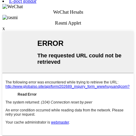
E-poçt göndər
WeChat Hesabı
Rəsmi Applet
x