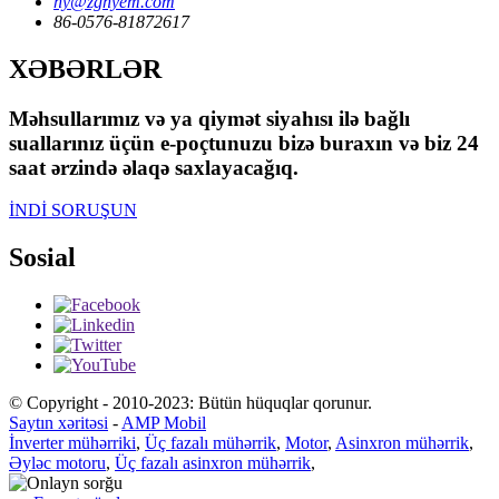
hy@zghyem.com
86-0576-81872617
XƏBƏRLƏR
Məhsullarımız və ya qiymət siyahısı ilə bağlı
suallarınız üçün e-poçtunuzu bizə buraxın və biz 24
saat ərzində əlaqə saxlayacağıq.
İNDİ SORUŞUN
Sosial
© Copyright - 2010-2023: Bütün hüquqlar qorunur.
Saytın xəritəsi
-
AMP Mobil
İnverter mühərriki
,
Üç fazalı mühərrik
,
Motor
,
Asinxron mühərrik
,
Əyləc motoru
,
Üç fazalı asinxron mühərrik
,